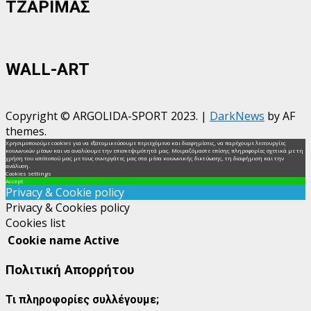
ΤΖΑΡΙΜΑΣ
WALL-ART
Copyright © ARGOLIDA-SPORT 2023.
|
DarkNews
by AF
themes.
Χρησιμοποιούμε cookies για να εξατομικεύσουμε περιεχόμενο και διαφημίσεις, να παρέχουμε λειτουργίες
κοινωνικών μέσων και να αναλύουμε την επισκεψιμότητά μας. Μοιραζόμαστε επίσης πληροφορίες σχετικά με τη
χρήση του ιστότοπού μας με τους συνεργάτες μας στα μέσα κοινωνικής δικτύωσης, τη διαφήμιση και την
ανάλυση.
Cookies settings
Accept
Privacy & Cookie policy
Privacy & Cookies policy
Cookies list
Cookie name
Active
Πολιτική Απορρήτου
Τι πληροφορίες συλλέγουμε;