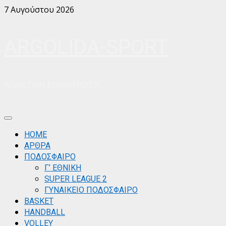
Skip
7 Αυγούστου 2026
to
content
ARGOLIDA-SPORT
ΑΘΛΗΤΙΚΗ ΕΝΗΜΕΡΩΣΗ
Primary
Menu
ΗΟΜΕ
ΑΡΘΡΑ
ΠΟΔΟΣΦΑΙΡΟ
Γ’ ΕΘΝΙΚΗ
SUPER LEAGUE 2
ΓΥΝΑΙΚΕΙΟ ΠΟΔΟΣΦΑΙΡΟ
BASKET
HANDBALL
VOLLEY