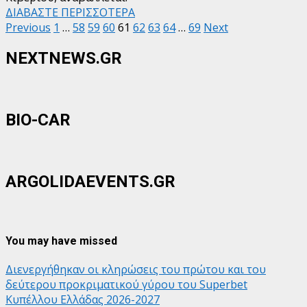
ΔΙΑΒΑΣΤΕ ΠΕΡΙΣΣΟΤΕΡΑ
Σελιδοποίηση
Previous
1
…
58
59
60
61
62
63
64
…
69
Next
άρθρων
NEXTNEWS.GR
BIO-CAR
ARGOLIDAEVENTS.GR
You may have missed
Διενεργήθηκαν οι κληρώσεις του πρώτου και του
δεύτερου προκριματικού γύρου του Superbet
Κυπέλλου Ελλάδας 2026-2027