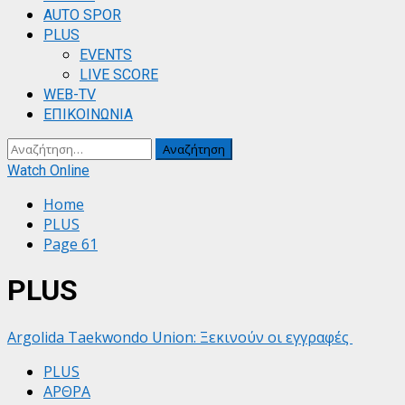
AUTO SPOR
PLUS
EVENTS
LIVE SCORE
WEB-TV
ΕΠΙΚΟΙΝΩΝΙΑ
Αναζήτηση
για:
Watch Online
Home
PLUS
Page 61
PLUS
Argolida Taekwondo Union: Ξεκινούν οι εγγραφές
PLUS
ΑΡΘΡΑ