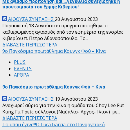
Με αγιασμό προπόνηση και …γενέθλια συνεχίστηκε η
προετοιμασία του Ερμής Κιβερίου!
ΑΙΘΟΥΣΑ ΣΥΝΤΑΞΗΣ
20 Αυγούστου 2023
Παρασκευή 18 Αυγούστου πραγματοποιήθηκε ο
καθιερωμένος αγιασμός από τον εφημέριο της ενορίας
Κιβερίου π. Πέτρο Αθανασόπουλο. Το...
ΔΙΑΒΑΣΤΕ ΠΕΡΙΣΣΟΤΕΡΑ
9ο Παγκόσμιο πρωτάθλημα Κουνγκ Φού – Κίνα
PLUS
EVENTS
ΑΡΘΡΑ
9ο Παγκόσμιο πρωτάθλημα Κουνγκ Φού – Κίνα
ΑΙΘΟΥΣΑ ΣΥΝΤΑΞΗΣ
19 Αυγούστου 2023
Αναχωρεί αύριο για την Κίνα η ομάδα του Choy Lee Fut
Kung Fu.Τρείς σύλλογοι (Ναύπλιο- Άργος- Ίλιον) με...
ΔΙΑΒΑΣΤΕ ΠΕΡΙΣΣΟΤΕΡΑ
Το μπαμ έγινε!!!Ο Luca Garcia στο Παναργειακό