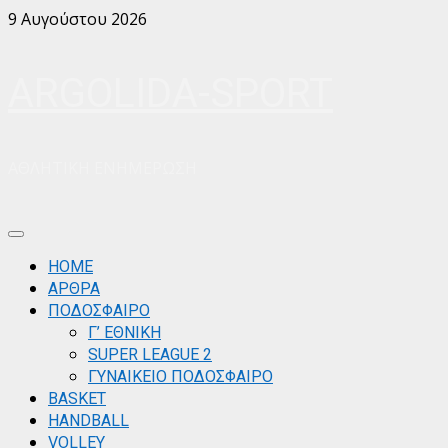
Skip
9 Αυγούστου 2026
to
content
ARGOLIDA-SPORT
ΑΘΛΗΤΙΚΗ ΕΝΗΜΕΡΩΣΗ
Primary
Menu
ΗΟΜΕ
ΑΡΘΡΑ
ΠΟΔΟΣΦΑΙΡΟ
Γ’ ΕΘΝΙΚΗ
SUPER LEAGUE 2
ΓΥΝΑΙΚΕΙΟ ΠΟΔΟΣΦΑΙΡΟ
BASKET
HANDBALL
VOLLEY