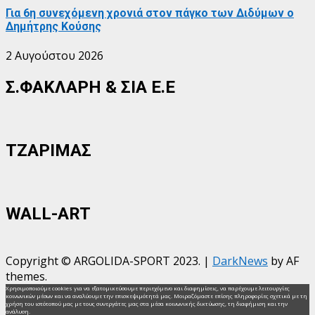
Για 6η συνεχόμενη χρονιά στον πάγκο των Διδύμων ο
Δημήτρης Κούσης
2 Αυγούστου 2026
Σ.ΦΑΚΛΑΡΗ & ΣΙΑ Ε.Ε
ΤΖΑΡΙΜΑΣ
WALL-ART
Copyright © ARGOLIDA-SPORT 2023.
|
DarkNews
by AF
themes.
Χρησιμοποιούμε cookies για να εξατομικεύσουμε περιεχόμενο και διαφημίσεις, να παρέχουμε λειτουργίες
κοινωνικών μέσων και να αναλύουμε την επισκεψιμότητά μας. Μοιραζόμαστε επίσης πληροφορίες σχετικά με τη
χρήση του ιστότοπού μας με τους συνεργάτες μας στα μέσα κοινωνικής δικτύωσης, τη διαφήμιση και την
ανάλυση.