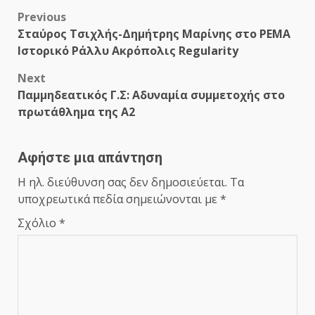
Post
Previous
Σταύρος Τσιχλής-Δημήτρης Μαρίνης στο PEMA
navigation
Ιστορικό Ράλλυ Ακρόπολις Regularity
Next
Παμμηδεατικός Γ.Σ: Aδυναμία συμμετοχής στο
πρωτάθλημα της Α2
Αφήστε μια απάντηση
Η ηλ. διεύθυνση σας δεν δημοσιεύεται.
Τα
υποχρεωτικά πεδία σημειώνονται με
*
Σχόλιο
*