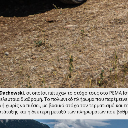
Dachowski
, οι οποίοι πέτυχαν το στόχο τους στο PEMA Ι
ν τελευταία διαδρομή. Το πολωνικό πλήρωμα που παρέμει
ή χωρίς να πιέσει, με βασικό στόχο τον τερματισμό και 
κατάταξης και η δεύτερη μεταξύ των πληρωμάτων που βαθμ