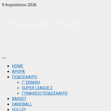
Skip
9 Αυγούστου 2026
to
content
ARGOLIDA-SPORT
ΑΘΛΗΤΙΚΗ ΕΝΗΜΕΡΩΣΗ
Primary
Menu
ΗΟΜΕ
ΑΡΘΡΑ
ΠΟΔΟΣΦΑΙΡΟ
Γ’ ΕΘΝΙΚΗ
SUPER LEAGUE 2
ΓΥΝΑΙΚΕΙΟ ΠΟΔΟΣΦΑΙΡΟ
BASKET
HANDBALL
VOLLEY