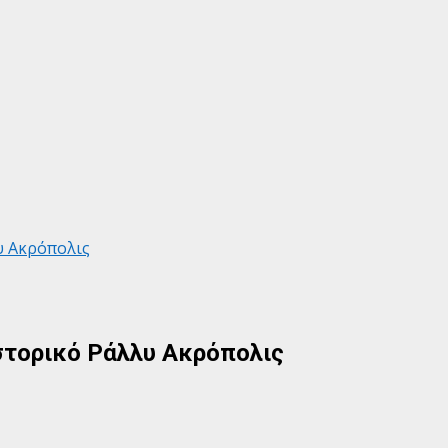
υ Ακρόπολις
στορικό Ράλλυ Ακρόπολις