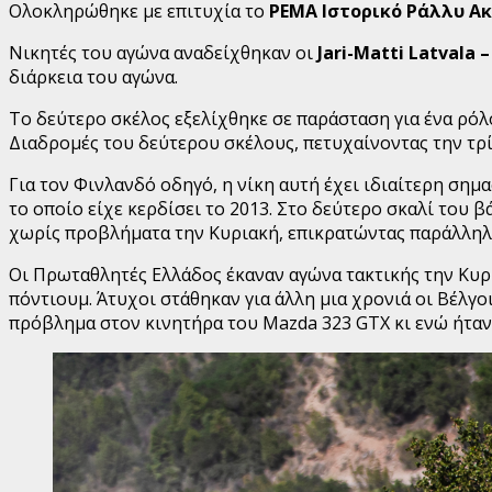
Ολοκληρώθηκε με επιτυχία το
PEMA Ιστορικό Ράλλυ Α
Νικητές του αγώνα αναδείχθηκαν οι
Jari-Matti Latvala –
διάρκεια του αγώνα.
Το δεύτερο σκέλος εξελίχθηκε σε παράσταση για ένα ρόλο
Διαδρομές του δεύτερου σκέλους, πετυχαίνοντας την τρ
Για τον Φινλανδό οδηγό, η νίκη αυτή έχει ιδιαίτερη σημ
το οποίο είχε κερδίσει το 2013. Στο δεύτερο σκαλί του 
χωρίς προβλήματα την Κυριακή, επικρατώντας παράλληλ
Οι Πρωταθλητές Ελλάδος έκαναν αγώνα τακτικής την Κυρι
πόντιουμ. Άτυχοι στάθηκαν για άλλη μια χρονιά οι Βέλγο
πρόβλημα στον κινητήρα του Mazda 323 GTX κι ενώ ήταν 