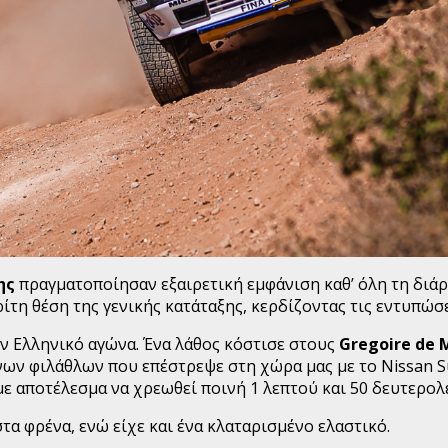
ης
πραγματοποίησαν εξαιρετική εμφάνιση καθ’ όλη τη διάρ
ίτη θέση της γενικής κατάταξης, κερδίζοντας τις εντυπώσε
ον Ελληνικό αγώνα. Ένα λάθος κόστισε στους
Gregoire
de
ων φιλάθλων που επέστρεψε στη χώρα μας με το Nissan Su
με αποτέλεσμα να χρεωθεί ποινή 1 λεπτού και 50 δευτερο
 φρένα, ενώ είχε και ένα κλαταρισμένο ελαστικό.