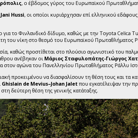
κρόπολις
, ο έβδομος γύρος του Ευρωπαϊκού Πρωταθλήματ
 Jani Hussi
, οι οποίοι κυριάρχησαν επί ελληνικού εδάφους
 για το Φινλανδικό δίδυμο, καθώς με την Toyota Celica Tu
ίτη του νίκη στο θεσμό του Ευρωπαϊκού Πρωταθλήματος Ρ
ασία, καθώς προστίθεται στο πλούσιο αγωνιστικό του παλμ
βάθρου ανέβηκαν οι
Μάριος Σταφυλοπάτης-Γιώργος Χα
α στον αγώνα του Πανελληνίου Πρωταθλήματος Ράλλυ Ιστ
ακή προκειμένου να διασφαλίσουν τη θέση τους και τα κα
ι
Ghislain
de
Mevius–Johan
Jalet
που εγκατέλειψαν την πρ
στη δεύτερη θέση της γενικής κατάταξης.