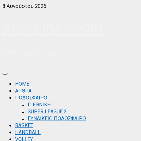
Skip
8 Αυγούστου 2026
to
content
ARGOLIDA-SPORT
ΑΘΛΗΤΙΚΗ ΕΝΗΜΕΡΩΣΗ
Primary
Menu
ΗΟΜΕ
ΑΡΘΡΑ
ΠΟΔΟΣΦΑΙΡΟ
Γ’ ΕΘΝΙΚΗ
SUPER LEAGUE 2
ΓΥΝΑΙΚΕΙΟ ΠΟΔΟΣΦΑΙΡΟ
BASKET
HANDBALL
VOLLEY