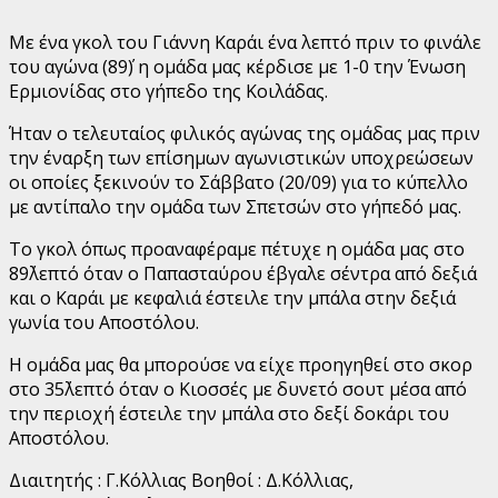
Με ένα γκολ του Γιάννη Καράι ένα λεπτό πριν το φινάλε
του αγώνα (89΄) η ομάδα μας κέρδισε με 1-0 την Ένωση
Ερμιονίδας στο γήπεδο της Κοιλάδας.
Ήταν ο τελευταίος φιλικός αγώνας της ομάδας μας πριν
την έναρξη των επίσημων αγωνιστικών υποχρεώσεων
οι οποίες ξεκινούν το Σάββατο (20/09) για το κύπελλο
με αντίπαλο την ομάδα των Σπετσών στο γήπεδό μας.
Το γκολ όπως προαναφέραμε πέτυχε η ομάδα μας στο
89΄λεπτό όταν ο Παπασταύρου έβγαλε σέντρα από δεξιά
και ο Καράι με κεφαλιά έστειλε την μπάλα στην δεξιά
γωνία του Αποστόλου.
Η ομάδα μας θα μπορούσε να είχε προηγηθεί στο σκορ
στο 35΄λεπτό όταν ο Κιοσσές με δυνετό σουτ μέσα από
την περιοχή έστειλε την μπάλα στο δεξί δοκάρι του
Αποστόλου.
Διαιτητής : Γ.Κόλλιας Βοηθοί : Δ.Κόλλιας,