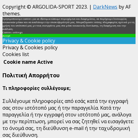
Copyright © ARGOLIDA-SPORT 2023.
|
DarkNews
by AF
themes.
Χρησιμοποιούμε cookies για να εξατομικεύσουμε περιεχόμενο και διαφημίσεις, να παρέχουμε λειτουργίες
κοινωνικών μέσων και να αναλύουμε την επισκεψιμότητά μας. Μοιραζόμαστε επίσης πληροφορίες σχετικά με τη
χρήση του ιστότοπού μας με τους συνεργάτες μας στα μέσα κοινωνικής δικτύωσης, τη διαφήμιση και την
ανάλυση.
Cookies settings
Accept
Privacy & Cookie policy
Privacy & Cookies policy
Cookies list
Cookie name
Active
Πολιτική Απορρήτου
Τι πληροφορίες συλλέγουμε;
Συλλέγουμε πληροφορίες από εσάς κατά την εγγραφή
σας στον ιστότοπό μας ή την παραγγελία.
Κατά την
παραγγελία ή την εγγραφή στον ιστότοπό μας, ανάλογα
με την περίπτωση, μπορεί να σας ζητηθεί να εισαγάγετε:
το όνομά σας, τη διεύθυνση e-mail ή την ταχυδρομική
σας διεύθυνση.