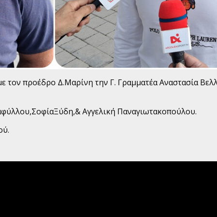
 τον προέδρο Δ.Μαρίνη την Γ. Γραμματέα Αναστασία Βελλί
αφύλλου,ΣοφίαΞύδη,& Αγγελική Παναγιωτακοπούλου.
ού.