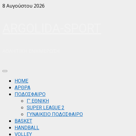
Skip
8 Αυγούστου 2026
to
content
ARGOLIDA-SPORT
ΑΘΛΗΤΙΚΗ ΕΝΗΜΕΡΩΣΗ
Primary
Menu
ΗΟΜΕ
ΑΡΘΡΑ
ΠΟΔΟΣΦΑΙΡΟ
Γ’ ΕΘΝΙΚΗ
SUPER LEAGUE 2
ΓΥΝΑΙΚΕΙΟ ΠΟΔΟΣΦΑΙΡΟ
BASKET
HANDBALL
VOLLEY