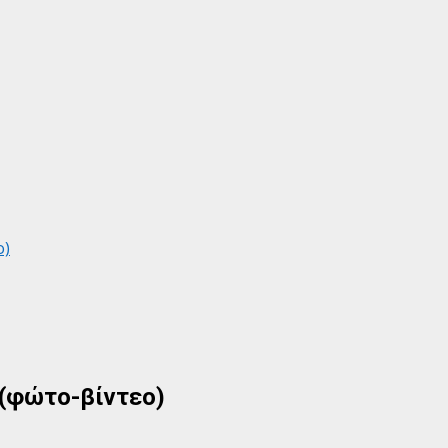
ο)
ο(φώτο-βίντεο)