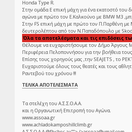
Honda Type R.
Στην ομάδα Ε επική μάχη για ένα εκατοστό του 
αγώνα με πρώτο τον Ε.Καλκούνο με BMW M3 ,μπρ
Στην FS επική μάχη με πρώτο τον Π.Παρθένη με M
δευτερολέπτου από τον Ν.Παπαδόπουλο με Skoda
Όλα τα αποτελέσματα και τις επιδόσεις τω
Θέλουμε να ευχαριστήσουμε τον Δήμο Άργους Μ
Περιφέρεια Πελοποννήσου για την βοήθεια τους
Επίσης τους χορηγούς μας ,την SEAJETS , το ΡΕΚ
Eυχαριστούμε όλους τους θεατές και τους αθλητ
Ραντεβού του χρόνου !!!
ΤΕΛΙΚΑ ΑΠΟΤΕΛΕΣΜΑΤΑ
Τα στελέχη του Α.Σ.Σ.Ο.Α.Α.
και η Οργανωτική Επιτροπή του Αγώνα.
www.assoaa.gr
www.achladokamposhillclimb.gr
Α.Σ.Σ.Ο.Α.Α
.@fb<br< a=””> />
assoaa@ymail.com