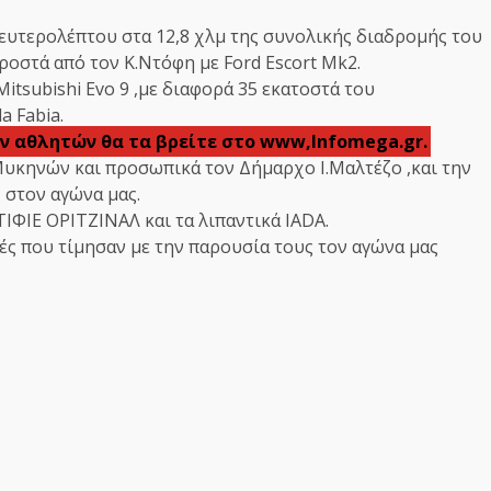
δευτερολέπτου στα 12,8 χλμ της συνολικής διαδρομής του
οστά από τον Κ.Ντόφη με Ford Escort Mk2.
itsubishi Evo 9 ,με διαφορά 35 εκατοστά του
 Fabia.
ν αθλητών θα τα βρείτε στο www,Infomega.gr.
υκηνών και προσωπικά τον Δήμαρχο Ι.Μαλτέζο ,και την
 στον αγώνα μας.
ΤΙΦΙΕ ΟΡΙΤΖΙΝΑΛ και τα λιπαντικά IADA.
ές που τίμησαν με την παρουσία τους τον αγώνα μας