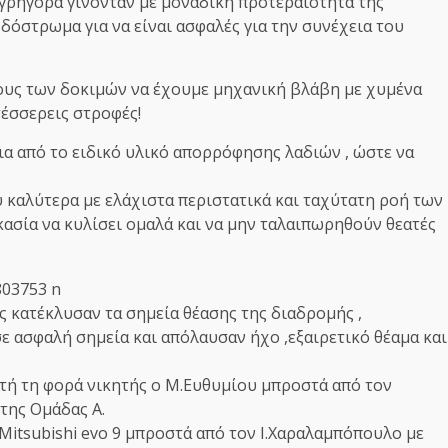
 γρήγορα γίνονταν με μοναδική προτεραιότητα της
δόστρωμα για να είναι ασφαλές για την συνέχεια του
υς των δοκιμών να έχουμε μηχανική βλάβη με χυμένα
έσσερεις στροφές!
 από το ειδικό υλικό απορρόφησης λαδιών , ώστε να
 καλύτερα με ελάχιστα περιστατικά και ταχύτατη ροή των
ασία να κυλίσει ομαλά και να μην ταλαιπωρηθούν θεατές
ς κατέκλυσαν τα σημεία θέασης της διαδρομής ,
 ασφαλή σημεία και απόλαυσαν ήχο ,εξαιρετικό θέαμα και
υτή τη φορά νικητής ο Μ.Ευθυμίου μπροστά από τον
 της Ομάδας Α.
Mitsubishi evo 9 μπροστά από τον Ι.Χαραλαμπόπουλο με