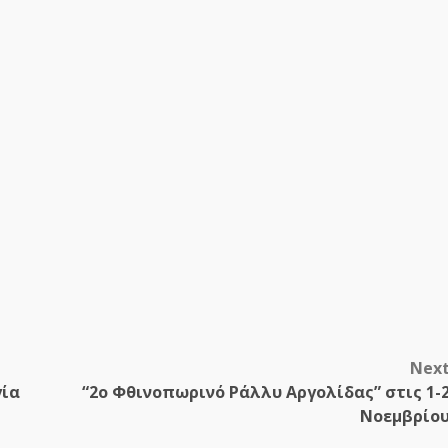
Nex
γία
“2ο Φθινοπωρινό Ράλλυ Αργολίδας” στις 1-
Νοεμβρίο