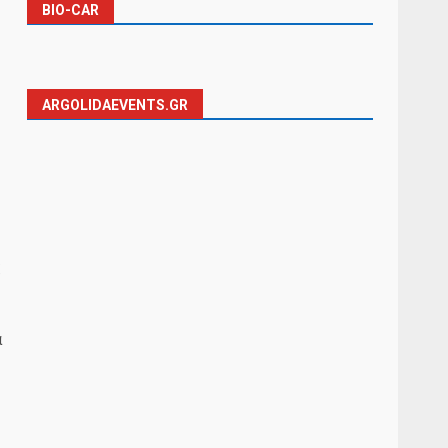
BIO-CAR
ARGOLIDAEVENTS.GR
ς
α