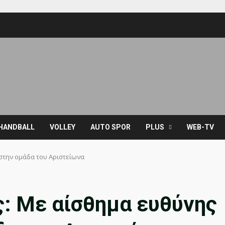
HANDBALL
VOLLEY
AUTO SPOR
PLUS
WEB-TV
στην ομάδα του Αριστείωνα
: Με αίσθημα ευθύνης