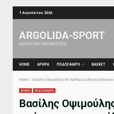
Skip
7 Αυγούστου 2026
to
content
ARGOLIDA-SPORT
ΑΘΛΗΤΙΚΗ ΕΝΗΜΕΡΩΣΗ
ΗΟΜΕ
ΑΡΘΡΑ
ΠΟΔΟΣΦΑΙΡΟ
BASKET
Home
Βασίλης Οψιμούλης: Με αίσθημα ευθύνης απέναντι 
ΑΡΘΡΑ
ΠΟΔΟΣΦΑΙΡΟ
Βασίλης Οψιμούλης