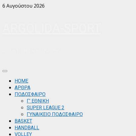
Skip
6 Αυγούστου 2026
to
content
ARGOLIDA-SPORT
ΑΘΛΗΤΙΚΗ ΕΝΗΜΕΡΩΣΗ
Primary
Menu
ΗΟΜΕ
ΑΡΘΡΑ
ΠΟΔΟΣΦΑΙΡΟ
Γ’ ΕΘΝΙΚΗ
SUPER LEAGUE 2
ΓΥΝΑΙΚΕΙΟ ΠΟΔΟΣΦΑΙΡΟ
BASKET
HANDBALL
VOLLEY