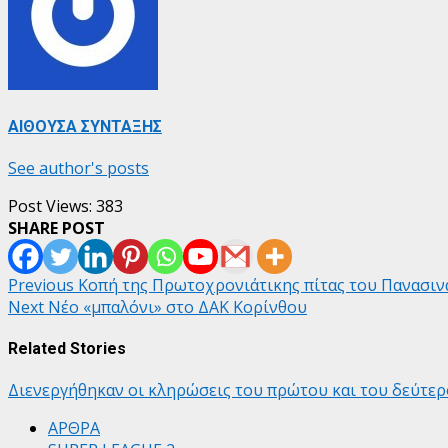
ΑΙΘΟΥΣΑ ΣΥΝΤΑΞΗΣ
See author's posts
Post Views:
383
SHARE POST
Post
Previous
Κοπή της Πρωτοχρονιάτικης πίτας του Πανασιν
Next
Νέο «μπαλόνι» στο ΔΑΚ Κορίνθου
navigation
Related Stories
Διενεργήθηκαν οι κληρώσεις του πρώτου και του δεύτε
ΑΡΘΡΑ