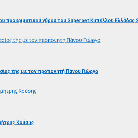
ου προκριματικού γύρου του Superbet Κυπέλλου Ελλάδας 
σίας της με τον προπονητή Πάνου Γιώργο
ίας της με τον προπονητή Πάνου Γιώργο
ημήτρης Κούσης
μήτρης Κούσης