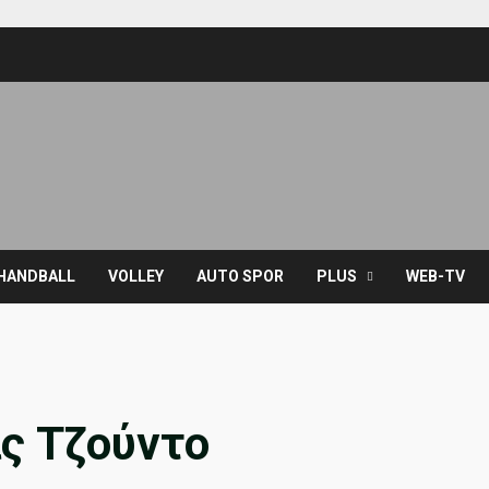
HANDBALL
VOLLEY
AUTO SPOR
PLUS
WEB-TV
ς Τζούντο