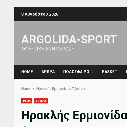
Skip
8 Αυγούστου 2026
to
content
ARGOLIDA-SPORT
ΑΘΛΗΤΙΚΗ ΕΝΗΜΕΡΩΣΗ
ΗΟΜΕ
ΑΡΘΡΑ
ΠΟΔΟΣΦΑΙΡΟ
BASKET
Home
Ηρακλής Ερμιονίδας Τζούντο
PLUS
ΑΡΘΡΑ
Ηρακλής Ερμιονίδα