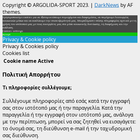
Copyright © ARGOLIDA-SPORT 2023.
|
DarkNews
by AF
themes.
Χρησιμοποιούμε cookies για να εξατομικεύσουμε περιεχόμενο και διαφημίσεις, να παρέχουμε λειτουργίες
κοινωνικών μέσων και να αναλύουμε την επισκεψιμότητά μας. Μοιραζόμαστε επίσης πληροφορίες σχετικά με τη
χρήση του ιστότοπού μας με τους συνεργάτες μας στα μέσα κοινωνικής δικτύωσης, τη διαφήμιση και την
ανάλυση.
Cookies settings
Accept
Privacy & Cookie policy
Privacy & Cookies policy
Cookies list
Cookie name
Active
Πολιτική Απορρήτου
Τι πληροφορίες συλλέγουμε;
Συλλέγουμε πληροφορίες από εσάς κατά την εγγραφή
σας στον ιστότοπό μας ή την παραγγελία.
Κατά την
παραγγελία ή την εγγραφή στον ιστότοπό μας, ανάλογα
με την περίπτωση, μπορεί να σας ζητηθεί να εισαγάγετε:
το όνομά σας, τη διεύθυνση e-mail ή την ταχυδρομική
σας διεύθυνση.