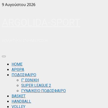
Skip
9 Αυγούστου 2026
to
content
ARGOLIDA-SPORT
ΑΘΛΗΤΙΚΗ ΕΝΗΜΕΡΩΣΗ
Primary
Menu
ΗΟΜΕ
ΑΡΘΡΑ
ΠΟΔΟΣΦΑΙΡΟ
Γ’ ΕΘΝΙΚΗ
SUPER LEAGUE 2
ΓΥΝΑΙΚΕΙΟ ΠΟΔΟΣΦΑΙΡΟ
BASKET
HANDBALL
VOLLEY