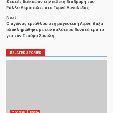
Θεατές διέκοψαν την ειδική διαδρομή του
navigation
Ράλλυ Ακρόπολις στο Γυμνό Αργολίδας
Next
Ο αγώνας τριάθλου στη μαγευτική Λίμνη Δόξα
ολοκληρώθηκε με τον καλύτερο δυνατό τρόπο
για τον Σταύρο Σμυρλή
RELATED STORIES
Γ' ΕΘΝΙΚΗ
ΑΡΘΡΑ