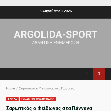
Skip
8 Αυγούστου 2026
to
content
ARGOLIDA-SPORT
ΑΘΛΗΤΙΚΗ ΕΝΗΜΕΡΩΣΗ
Home
Σαρωτικός ο Φείδωνας στα Γιάννενα
ΑΡΘΡΑ
ΓΥΝΑΙΚΕΙΟ ΠΟΔΟΣΦΑΙΡΟ
Σαρωτικός ο Φείδωνας στα Γιάννενα