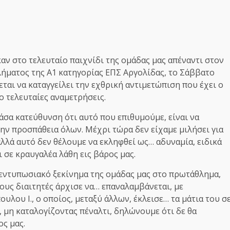
αν στο τελευταίο παιχνίδι της ομάδας μας απέναντι στον
ήματος της Α1 κατηγορίας ΕΠΣ Αργολίδας, το Σάββατο
εται να καταγγείλει την εχθρική αντιμετώπιση που έχει ο
ο τελευταίες αναμετρήσεις.
άσα κατεύθυνση ότι αυτό που επιθυμούμε, είναι να
την προσπάθεια όλων. Μέχρι τώρα δεν είχαμε μιλήσει για
λλά αυτό δεν θέλουμε να εκληφθεί ως… αδυναμία, ειδικά
 σε κραυγαλέα λάθη εις βάρος μας.
το εντυπωσιακό ξεκίνημα της ομάδας μας στο πρωτάθλημα,
ους διαιτητές άρχισε να… επαναλαμβάνεται, με
ου Ι., ο οποίος, μεταξύ άλλων, έκλεισε… τα μάτια του σ
 μη καταλογίζοντας πέναλτι, δηλώνουμε ότι δε θα
ς μας.