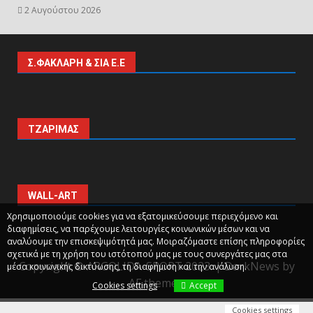
2 Αυγούστου 2026
Σ.ΦΑΚΛΑΡΗ & ΣΙΑ Ε.Ε
ΤΖΑΡΙΜΑΣ
WALL-ART
Χρησιμοποιούμε cookies για να εξατομικεύσουμε περιεχόμενο και
διαφημίσεις, να παρέχουμε λειτουργίες κοινωνικών μέσων και να
αναλύουμε την επισκεψιμότητά μας. Μοιραζόμαστε επίσης πληροφορίες
σχετικά με τη χρήση του ιστότοπού μας με τους συνεργάτες μας στα
Copyright © ARGOLIDA-SPORT 2023.
|
DarkNews
by
μέσα κοινωνικής δικτύωσης, τη διαφήμιση και την ανάλυση.
AF themes.
Cookies settings
Accept
Cookies settings